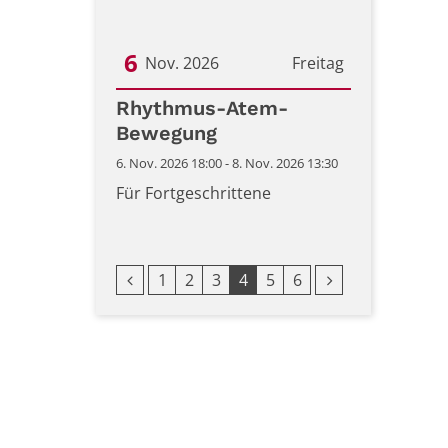
6
Nov. 2026
Freitag
Datum: 6. November 2026
Rhythmus-Atem-
Bewegung
6. Nov. 2026 18:00 - 8. Nov. 2026 13:30
Für Fortgeschrittene
Vorherige Seite
Erste Seite
Nächste Seite
1
2
3
4
5
6