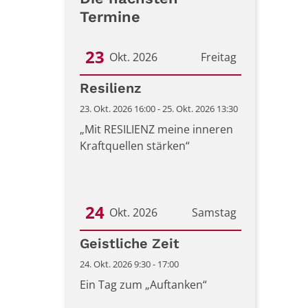
Termine
23
Okt. 2026
Freitag
Datum: 23. Oktober 2026
Resilienz
23. Okt. 2026 16:00 - 25. Okt. 2026 13:30
„Mit RESILIENZ meine inneren
Kraftquellen stärken“
24
Okt. 2026
Samstag
Datum: 24. Oktober 2026
Geistliche Zeit
24. Okt. 2026 9:30 - 17:00
Ein Tag zum „Auftanken“