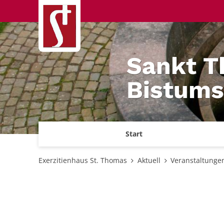
Zum Inhalt springen
Sankt T
Bistums
Start
Exerzitienhaus St. Thomas
Aktuell
Veranstaltunge